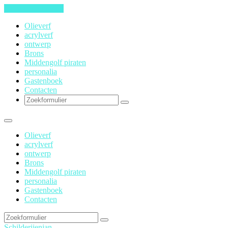
Ga naar de inhoud
Olieverf
acrylverf
ontwerp
Brons
Middengolf piraten
personalia
Gastenboek
Contacten
Zoeken
Olieverf
acrylverf
ontwerp
Brons
Middengolf piraten
personalia
Gastenboek
Contacten
Zoeken
Schilderijenjan